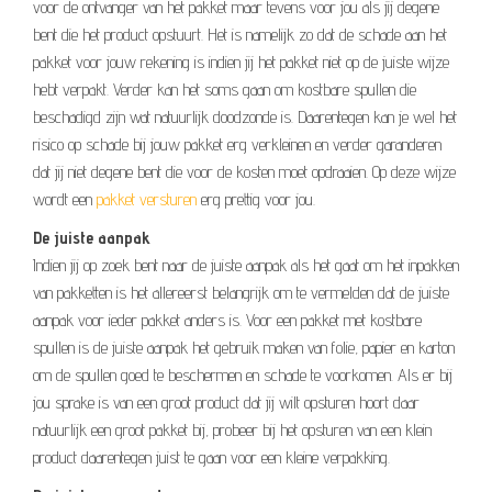
voor de ontvanger van het pakket maar tevens voor jou als jij degene
bent die het product opstuurt. Het is namelijk zo dat de schade aan het
pakket voor jouw rekening is indien jij het pakket niet op de juiste wijze
hebt verpakt. Verder kan het soms gaan om kostbare spullen die
beschadigd zijn wat natuurlijk doodzonde is. Daarentegen kan je wel het
risico op schade bij jouw pakket erg verkleinen en verder garanderen
dat jij niet degene bent die voor de kosten moet opdraaien. Op deze wijze
wordt een
pakket versturen
erg prettig voor jou.
De juiste aanpak
Indien jij op zoek bent naar de juiste aanpak als het gaat om het inpakken
van pakketten is het allereerst belangrijk om te vermelden dat de juiste
aanpak voor ieder pakket anders is. Voor een pakket met kostbare
spullen is de juiste aanpak het gebruik maken van folie, papier en karton
om de spullen goed te beschermen en schade te voorkomen. Als er bij
jou sprake is van een groot product dat jij wilt opsturen hoort daar
natuurlijk een groot pakket bij, probeer bij het opsturen van een klein
product daarentegen juist te gaan voor een kleine verpakking.