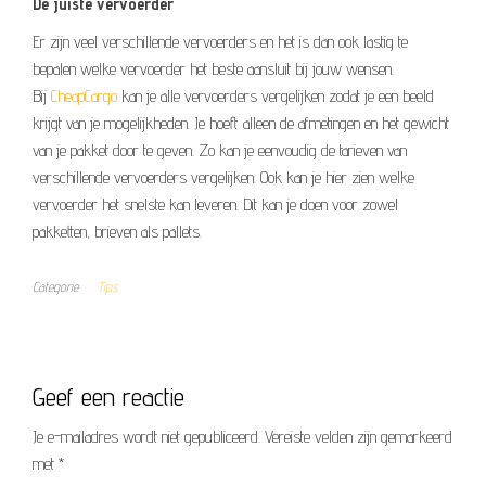
De juiste vervoerder
Er zijn veel verschillende vervoerders en het is dan ook lastig te
bepalen welke vervoerder het beste aansluit bij jouw wensen.
Bij
CheapCargo
kan je alle vervoerders vergelijken zodat je een beeld
krijgt van je mogelijkheden. Je hoeft alleen de afmetingen en het gewicht
van je pakket door te geven. Zo kan je eenvoudig de tarieven van
verschillende vervoerders vergelijken. Ook kan je hier zien welke
vervoerder het snelste kan leveren. Dit kan je doen voor zowel
pakketten, brieven als pallets.
Categorie
Tips
Geef een reactie
Je e-mailadres wordt niet gepubliceerd.
Vereiste velden zijn gemarkeerd
met
*