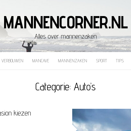
MANNENCORNER.NL
Alles over mannenzaken
& VERBOUWEN
MANCAVE
MANNENZAKEN
SPORT
TIPS
Categorie:
Auto’s
sion kiezen