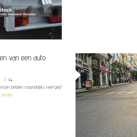
ren van een auto
3
0
ensen betalen maandelijks veel geld
 verder