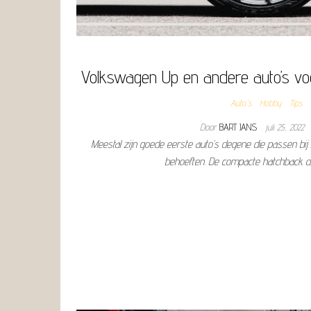
Volkswagen Up en andere auto’s vo
Auto's
Hobby
Tips
Door
BART JANS
juli 25, 2022
Meestal zijn goede eerste auto’s degene die passen bij 
behoeften. De compacte hatchback 