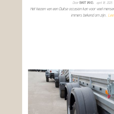
Door
BART JANS
april 18, 2025
Het kiezen van een Duitse occasion kan voor veel mensen 
immers bekend om zijn…
Lee