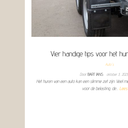
Vier handige tips voor het hu
Auto's
Door
BART JANS
oktober 3, 202
Het huren van een auto kan een slimme zet zijn. Veel m
voor de belasting, de…
Lees