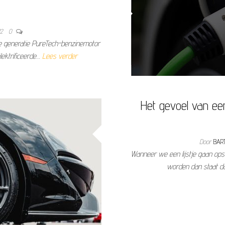
22
0
e generatie PureTech-benzinemotor
ektrificeerde…
Lees verder
Het gevoel van een
Door
BAR
Wanneer we een lijstje gaan ops
worden dan staat da