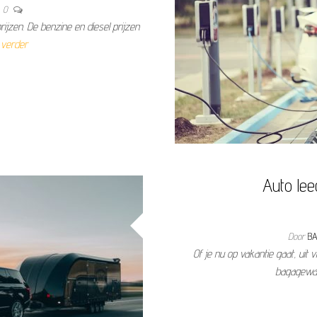
0
prijzen. De benzine en diesel prijzen
 verder
Auto le
Door
BA
Of je nu op vakantie gaat, uit
bagagewa