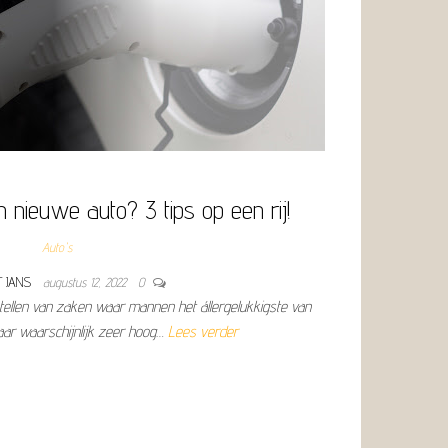
 nieuwe auto? 3 tips op een rij!
Auto's
T JANS
augustus 12, 2022
0
tellen van zaken waar mannen het állergelukkigste van
ar waarschijnlijk zeer hoog…
Lees verder