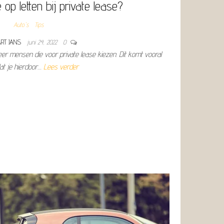
op letten bij private lease?
Auto's
Tips
ART JANS
juni 24, 2022
0
eer mensen die voor private lease kiezen. Dit komt vooral
at je hierdoor…
Lees verder