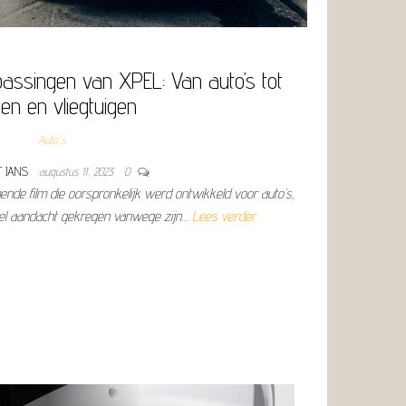
passingen van XPEL: Van auto’s tot
en en vliegtuigen
Auto's
T JANS
augustus 11, 2023
0
de film die oorspronkelijk werd ontwikkeld voor auto’s,
eel aandacht gekregen vanwege zijn…
Lees verder