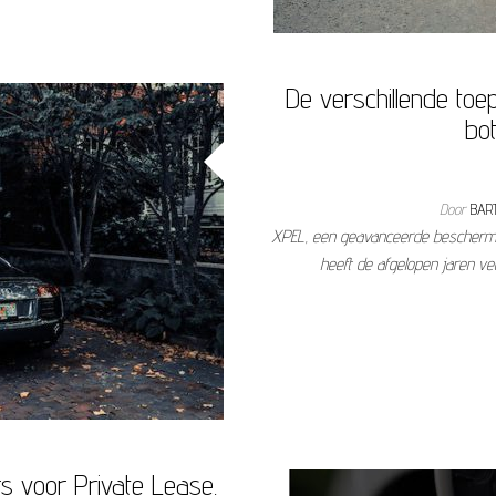
De verschillende toe
bot
Door
BAR
XPEL, een geavanceerde beschermen
heeft de afgelopen jaren v
s voor Private Lease.