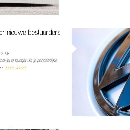
or nieuwe bestuurders
0
zowel je budget als je persoonlijke
die…
Lees verder