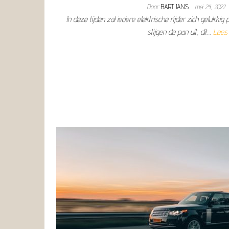
Door
BART JANS
mei 24, 2022
In deze tijden zal iedere elektrische rijder zich gelukkig 
stijgen de pan uit, dit…
Lees