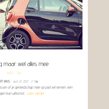
eg maar wel alles mee
Auto's
Tips
RT JANS
april 22, 2022
0
 vissen of je gereedschap mee op pad wil nemen, een
gen kan uitkomst…
Lees verder