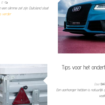
0
een slimme zet zijn. Duitsland staat
s verder
Tips voor het onde
Door
BA
Een aanhanger hebben is natuurlijk 
vaak