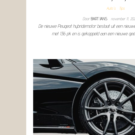
Auto's
Tips
Door
BART JANS
november 11, 20
De nieuwe Peugeot hybridemotor bestaat uit een nieuw
met 136 pk en is gekoppeld aan een nieuwe geël