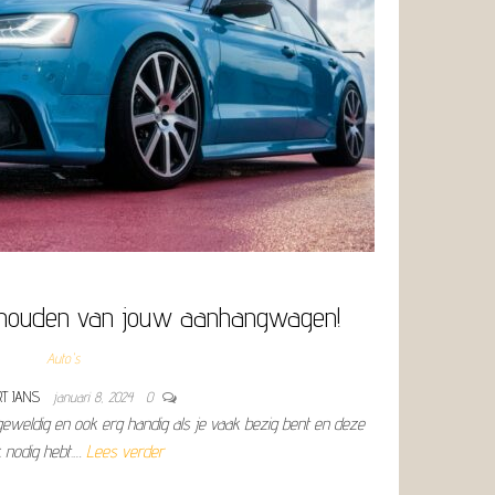
rhouden van jouw aanhangwagen!
Auto's
RT JANS
januari 8, 2024
0
geweldig en ook erg handig als je vaak bezig bent en deze
 nodig hebt.…
Lees verder