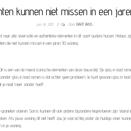
ten kunnen niet missen in een jar
juni 16, 2021
0
Door
BART JANS
ijkt naar alle sfeervolle en authentieke elementen in dit soort oudere huizen. Helaa
ten die niet kunnen missen in een jaren 30 woning.
 Dit is een van de meest iconische elementen van deze bouwstijl. De glas in lood rame
zonder glas in lood ramen is dat echter geen probleem. Je kunt gewoon glas in lood
t je nooit meer zonder hoeft.
 de granieten vloeren. Soms kunnen dit ook andere bijzondere tegelvloeren zijn. Vooral 
n. Als jouw woning dit niet heeft zou je voorzichtig onder de huidige vloer kunnen k
 in je woning.