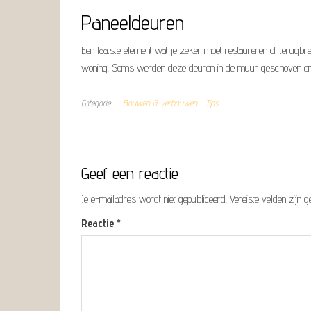
Paneeldeuren
Een laatste element wat je zeker moet restaureren of terugbre
woning. Soms werden deze deuren in de muur geschoven en we
Categorie
Bouwen & verbouwen
Tips
Geef een reactie
Je e-mailadres wordt niet gepubliceerd.
Vereiste velden zijn
Reactie
*