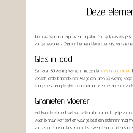
Deze elemen
Jaren 30 woningen zijn razend populair. Niet gek ook als je k
vorige bewoners. Daarom hier een kleine checklist van elemen
Glas in lood
Een jaren 30 woning kan écht niet zonder
glas in lood ramen
.
verschillende binnendeuren. Als je een jaren 30 woning koopt 
kun je beschadigde glas in lood ramen laten restaureren, zoda
Granieten vloeren
Het tweede element wat we willen uitlichten in dit lijstje zijn
waar je maar kort bent en waar je best een statement mag make
zo is kun je ervoor kiezen om deze weer terug te laten komen