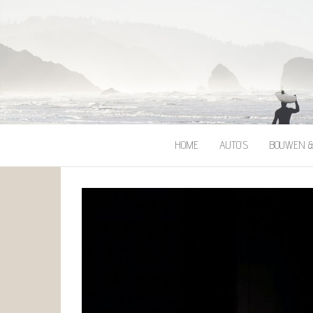
HOME
AUTO’S
BOUWEN 