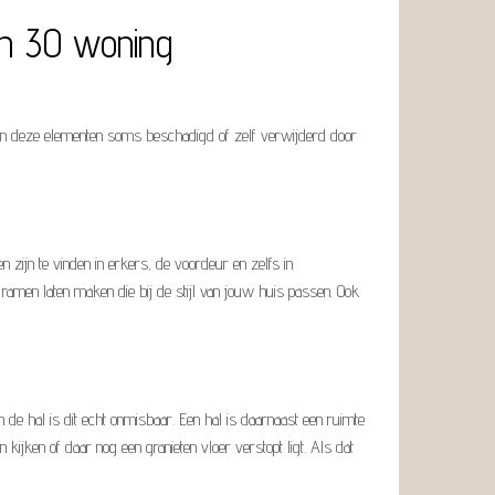
en 30 woning
s zijn deze elementen soms beschadigd of zelf verwijderd door
n zijn te vinden in erkers, de voordeur en zelfs in
 ramen laten maken die bij de stijl van jouw huis passen. Ook
in de hal is dit echt onmisbaar. Een hal is daarnaast een ruimte
ijken of daar nog een granieten vloer verstopt ligt. Als dat