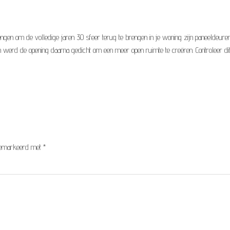
ngen om de volledige jaren 30 sfeer terug te brengen in je woning zijn paneeldeuren
rd de opening daarna gedicht om een meer open ruimte te creëren. Controleer dit
 gemarkeerd met
*